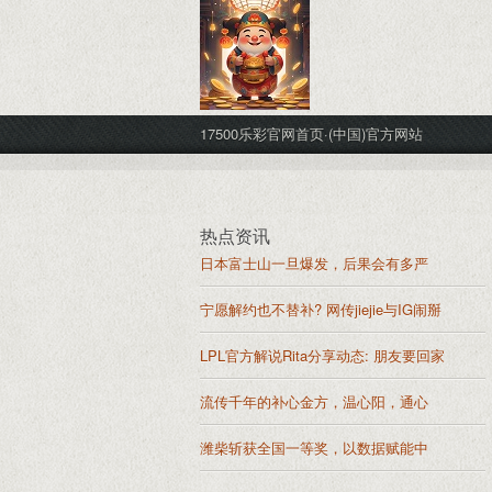
17500乐彩官网首页·(中国)官方网站
热点资讯
日本富士山一旦爆发，后果会有多严
宁愿解约也不替补? 网传jiejie与IG闹掰
LPL官方解说Rita分享动态: 朋友要回家
流传千年的补心金方，温心阳，通心
潍柴斩获全国一等奖，以数据赋能中