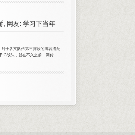
掰, 网友: 学习下当年
，对于各支队伍第三赛段的阵容搭配
G战队，就在不久之前，网传...