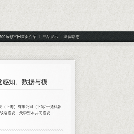
7500乐彩官网首页介绍
产品展示
新闻动态
觉感知、数据与模
人科技（上海）有限公司（下称“千觉机器
略投资，天季资本共同投资...