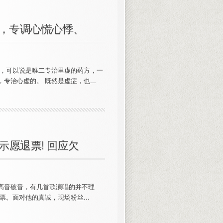
，专调心慌心悸、
别的方子，可以说是唯二专治里虚的药方，一
治心虚的。 既然是虚症，也...
示愿退票! 回应欠
高音破音，有几首歌演唱的并不理
。面对他的真诚，现场粉丝...