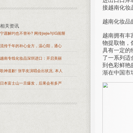
接越南化妆
越南化妆品
相关资讯
宁愿解约也不替补? 网传jiejie与IG闹掰
越南拥有丰
物提取物，
流传千年的补心金方，温心阳，通心
具有一定的
了一系列适
越南专线化妆品深圳进口：开启美丽
到色彩鲜艳
歌神道歉! 张学友演唱会出状况, 本人
渐在中国市
日本富士山一旦爆发，后果会有多严