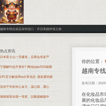
越南专线化妆品深圳进口：开启美丽跨境之旅
热点资讯
日本富士山一旦爆发，后果会有多严
你的位置：
宁愿解约也不替补? 网传jiejie与IG闹掰
越南专线
LPL官方解说Rita分享动态: 朋友要回家
发布日期：2025-
流传千年的补心金方，温心阳，通心
在化妆品市
潍柴斩获全国一等奖，以数据赋能中
展的化妆品
进出口口岸